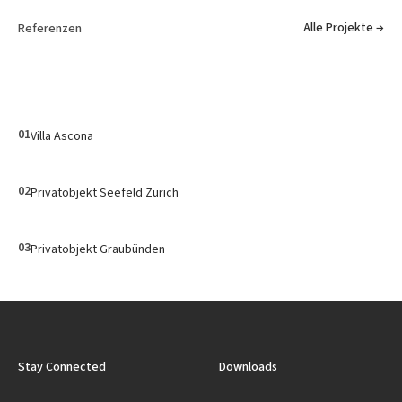
Alle Projekte →
Referenzen
01
Villa Ascona
02
Privatobjekt Seefeld Zürich
03
Privatobjekt Graubünden
Stay Connected
Downloads