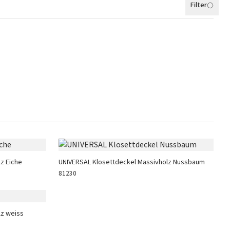
Filter
z Eiche
UNIVERSAL Klosettdeckel Massivholz Nussbaum
81230
lz weiss