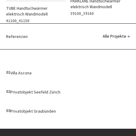
PARKLANE Handtuchwärmer
elektrisch Wandmodell
TUBE Handtuchwärmer
39100_39160
elektrisch Wandmodell
41100_41150
Alle Projekte →
Referenzen
01
Villa Ascona
02
Privatobjekt Seefeld Zürich
03
Privatobjekt Graubünden