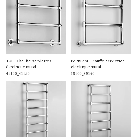
Modèles sur pied
Connexion
Câble 10m, en avant à gauche
Câble 10m, en haut à gauche
Réinitialiser
TUBE Chauffe-serviettes
PARKLANE Chauffe-serviettes
électrique mural
électrique mural
41100_41150
39100_39160