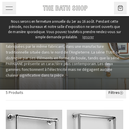
Aller au contenu
Nous serons en fermeture annuelle du 1er au 16 août. Pendant cette
Chauffe-serviettes
période, nos bureaux et notre salle d'exposition ne seront ouverts que
de manière sporadique. Vous pouvez toutefois prendre rendez-vous sur
Nos chauffe-serviettes sont disponibles en plusieurs dimensions,
simple demande préalable.
Ignorer
ainsi que sur mesure. Les deux gammes – TUBE et PARKLANE – sont
fabriquées par le même fabricant, dans une manufacture
traditionnelle située dans le nord de l’Angleterre. La série TUBE se
distingue par ses éléments en forme de boule, tandis que la série
PARKLANE présente un caractère plus contemporain. Les deux
gammes fonctionnent à l'électricité mais ne dégagent aucune
chaleur significative dans la pièce.
5 Produits
Filtres
Produits
Catégorie
Modèles mural/sur pied
Modèles muraux