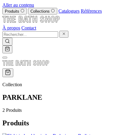
Aller au contenu
Catalogues
Références
Produits
Collections
À propos
Contact
Collection
PARKLANE
2 Produits
Produits