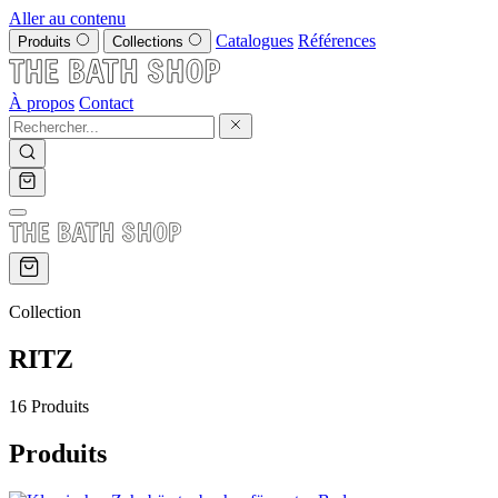
Aller au contenu
Catalogues
Références
Produits
Collections
À propos
Contact
Collection
RITZ
16 Produits
Produits