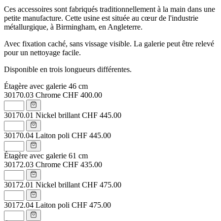
Ces accessoires sont fabriqués traditionnellement à la main dans une
petite manufacture. Cette usine est située au cœur de l'industrie
métallurgique, à Birmingham, en Angleterre.
Avec fixation caché, sans vissage visible. La galerie peut être relevé
pour un nettoyage facile.
Disponible en trois longueurs différentes.
Étagère avec galerie 46 cm
30170.03
Chrome
CHF 400.00
30170.01
Nickel brillant
CHF 445.00
30170.04
Laiton poli
CHF 445.00
Étagère avec galerie 61 cm
30172.03
Chrome
CHF 435.00
30172.01
Nickel brillant
CHF 475.00
30172.04
Laiton poli
CHF 475.00