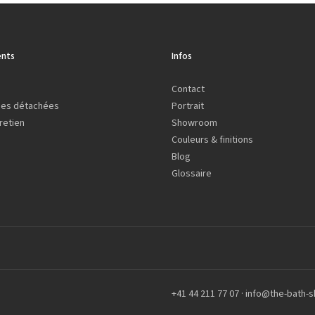
nts
Infos
Contact
ces détachées
Portrait
retien
Showroom
Couleurs & finitions
Blog
Glossaire
+41 44 211 77 07
·
info@the-bath-