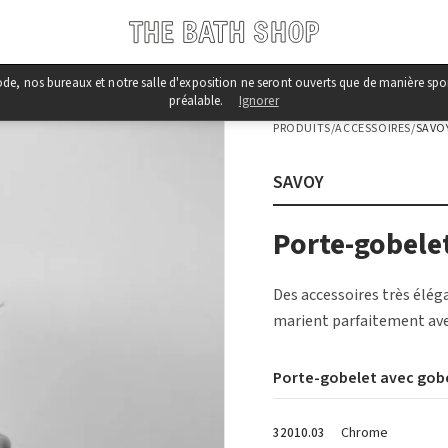
iode, nos bureaux et notre salle d'exposition ne seront ouverts que de manière s
préalable.
Ignorer
PRODUITS
/
ACCESSOIRES
/
SAVO
SAVOY
Porte-gobele
Des accessoires très éléga
marient parfaitement avec
Porte-gobelet avec gob
Chrome
32010.03