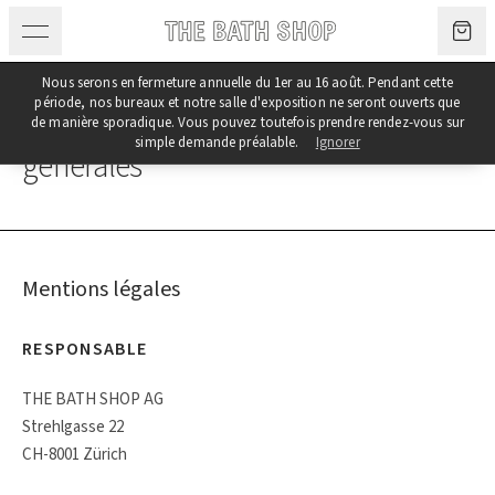
Aller au contenu
Nous serons en fermeture annuelle du 1er au 16 août. Pendant cette
période, nos bureaux et notre salle d'exposition ne seront ouverts que
Mentions légales & Conditions
de manière sporadique. Vous pouvez toutefois prendre rendez-vous sur
simple demande préalable.
Ignorer
générales
Mentions légales
RESPONSABLE
THE BATH SHOP AG
Strehlgasse 22
CH-8001 Zürich