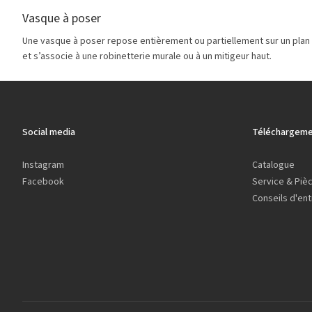
Vasque à poser
Une vasque à poser repose entièrement ou partiellement sur un plan d
et s’associe à une robinetterie murale ou à un mitigeur haut.
Social media
Téléchargeme
Instagram
Catalogue
Facebook
Service & Piè
Conseils d'ent