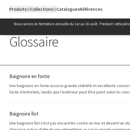
Aller au contenu
Produits
Collections
Catalogues
Références
Nous serons en fermeture annuelle du 1er au 16 août. Pendant cette pér
Glossaire
Baignoire en fonte
Une baignoire en fonte associe grande stabilité et excellente conserva
facile d’entretien, tandis que l’extérieur peut être peint selon le c
Baignoire îlot
Une baignoire îlot n’est pas encastrée contre un mur et devient un 
d’espace autour d’elle et une robinetterie au sol ou murale soigneuse