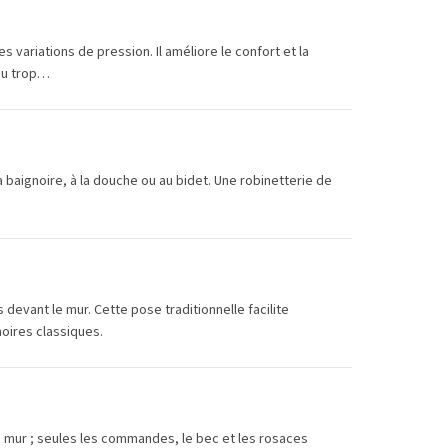
 variations de pression. Il améliore le confort et la
eau trop…
la baignoire, à la douche ou au bidet. Une robinetterie de
devant le mur. Cette pose traditionnelle facilite
oires classiques.
e mur ; seules les commandes, le bec et les rosaces