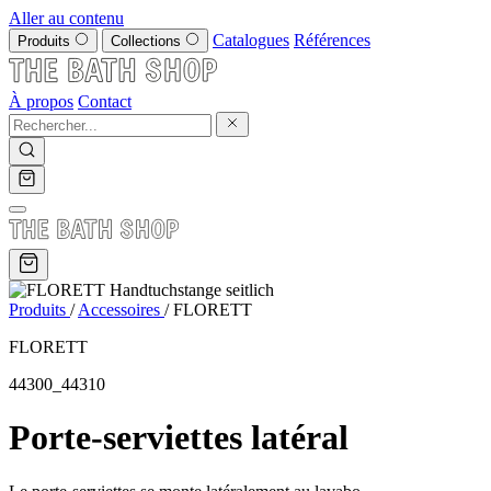
Aller au contenu
Catalogues
Références
Produits
Collections
À propos
Contact
Produits
/
Accessoires
/
FLORETT
FLORETT
44300_44310
Porte-serviettes latéral