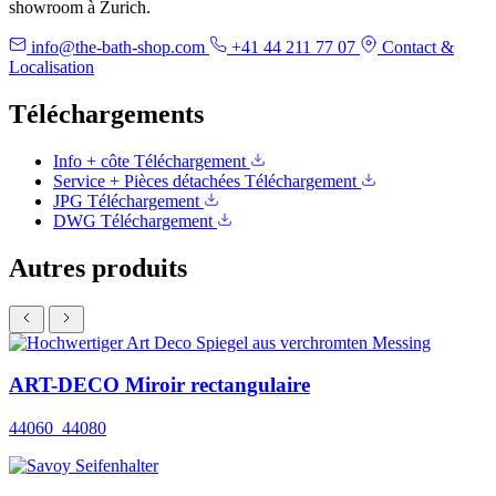
showroom à Zurich.
info@the-bath-shop.com
+41 44 211 77 07
Contact &
Localisation
Téléchargements
Info + côte
Téléchargement
Service + Pièces détachées
Téléchargement
JPG
Téléchargement
DWG
Téléchargement
Autres produits
ART-DECO Miroir rectangulaire
44060_44080