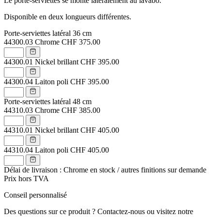
Le porte-serviettes se monte latéralement au lavabo.
Disponible en deux longueurs différentes.
Porte-serviettes latéral 36 cm
44300.03
Chrome
CHF 375.00
44300.01
Nickel brillant
CHF 395.00
44300.04
Laiton poli
CHF 395.00
Porte-serviettes latéral 48 cm
44310.03
Chrome
CHF 385.00
44310.01
Nickel brillant
CHF 405.00
44310.04
Laiton poli
CHF 405.00
Délai de livraison : Chrome en stock / autres finitions sur demande
Prix hors TVA
Conseil personnalisé
Des questions sur ce produit ? Contactez-nous ou visitez notre