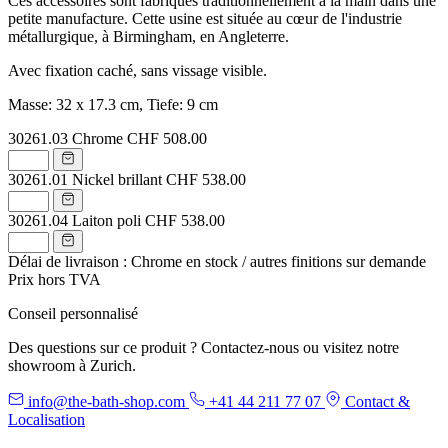
Ces accessoires sont fabriqués traditionnellement à la main dans une
petite manufacture. Cette usine est située au cœur de l'industrie
métallurgique, à Birmingham, en Angleterre.
Avec fixation caché, sans vissage visible.
Masse: 32 x 17.3 cm, Tiefe: 9 cm
30261.03
Chrome
CHF 508.00
30261.01
Nickel brillant
CHF 538.00
30261.04
Laiton poli
CHF 538.00
Délai de livraison : Chrome en stock / autres finitions sur demande
Prix hors TVA
Conseil personnalisé
Des questions sur ce produit ? Contactez-nous ou visitez notre
showroom à Zurich.
info@the-bath-shop.com
+41 44 211 77 07
Contact &
Localisation