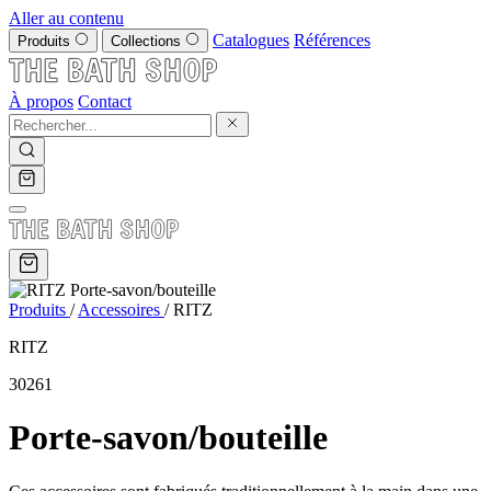
Aller au contenu
Catalogues
Références
Produits
Collections
À propos
Contact
Produits
/
Accessoires
/
RITZ
RITZ
30261
Porte-savon/bouteille