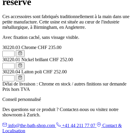
reserve
Ces accessoires sont fabriqués traditionnellement à la main dans une
petite manufacture. Cette usine est située au cœur de l'industrie
métallurgique, à Birmingham, en Angleterre.
Avec fixation caché, sans vissage visible.
30220.03
Chrome
CHF 235.00
30220.01
Nickel brillant
CHF 252.00
30220.04
Laiton poli
CHF 252.00
Délai de livraison : Chrome en stock / autres finitions sur demande
Prix hors TVA
Conseil personnalisé
Des questions sur ce produit ? Contactez-nous ou visitez notre
showroom à Zurich.
info@the-bath-shop.com
+41 44 211 77 07
Contact &
Localisation