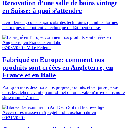
Rénovation d’une salle de bains vintage
en Suisse: à quoi s’attendre
Déroulement, coûts et particularités techniques quand les formes
historiques rencontrent la technique du bâtiment suisse.
07/03/2026
·
Mike Federer
Fabriqué en Europe: comment nos
produits sont créées en Angleterre, en
France et en Italie
Pourquoi nous dessinons nos propres produits, et ce qui se passe
dans les ateliers avant qu'un robinet ou un lavabo n'arrive dans notre
showroom à Zurich.
06/21/2026
·