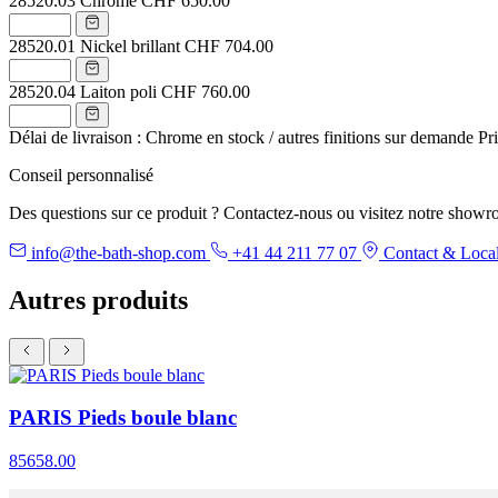
28520.03
Chrome
CHF 650.00
28520.01
Nickel brillant
CHF 704.00
28520.04
Laiton poli
CHF 760.00
Délai de livraison : Chrome en stock / autres finitions sur demande
Pr
Conseil personnalisé
Des questions sur ce produit ? Contactez-nous ou visitez notre showr
info@the-bath-shop.com
+41 44 211 77 07
Contact & Local
Autres produits
PARIS Pieds boule blanc
85658.00