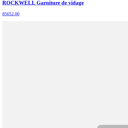
ROCKWELL Garniture de vidage
85652.00