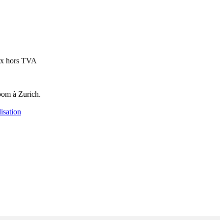
ix hors TVA
oom à Zurich.
isation