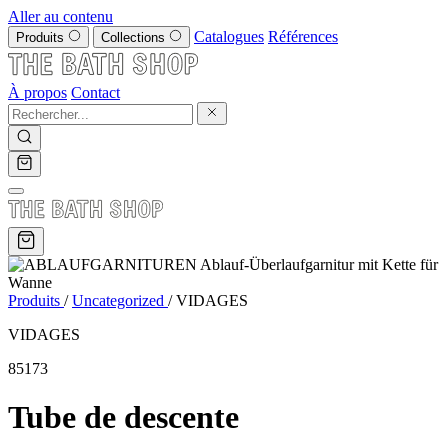
Aller au contenu
Catalogues
Références
Produits
Collections
À propos
Contact
Produits
/
Uncategorized
/
VIDAGES
VIDAGES
85173
Tube de descente