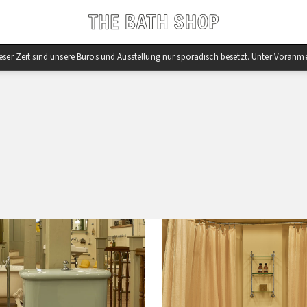
 dieser Zeit sind unsere Büros und Ausstellung nur sporadisch besetzt. Unter Vor