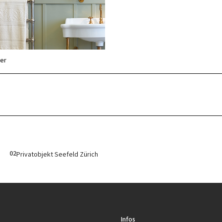
er
02
Privatobjekt Seefeld Zürich
Infos