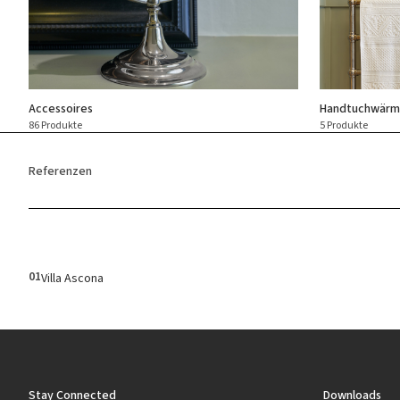
Accessoires
Handtuchwärm
86 Produkte
5 Produkte
Referenzen
01
Villa Ascona
Stay Connected
Downloads