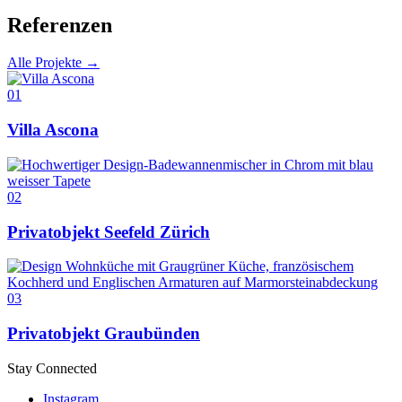
Referenzen
Alle Projekte →
01
Villa Ascona
02
Privatobjekt Seefeld Zürich
03
Privatobjekt Graubünden
Stay Connected
Instagram