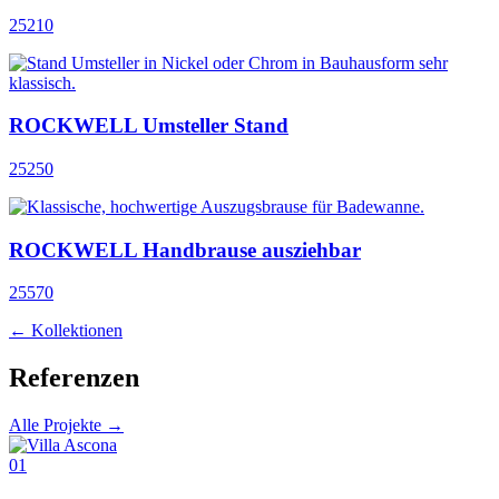
25210
ROCKWELL Umsteller Stand
25250
ROCKWELL Handbrause ausziehbar
25570
← Kollektionen
Referenzen
Alle Projekte →
01