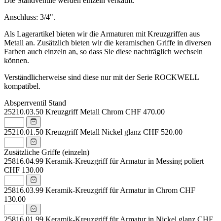
Die Standventile werden einzeln verkauft.
Anschluss: 3/4".
Als Lagerartikel bieten wir die Armaturen mit Kreuzgriffen aus
Metall an. Zusätzlich bieten wir die keramischen Griffe in diversen
Farben auch einzeln an, so dass Sie diese nachträglich wechseln
können.
Verständlicherweise sind diese nur mit der Serie ROCKWELL
kompatibel.
Absperrventil Stand
25210.03.50
Kreuzgriff Metall Chrom
CHF 470.00
25210.01.50
Kreuzgriff Metall Nickel glanz
CHF 520.00
Zusätzliche Griffe (einzeln)
25816.04.99
Keramik-Kreuzgriff für Armatur in Messing poliert
CHF 130.00
25816.03.99
Keramik-Kreuzgriff für Armatur in Chrom
CHF
130.00
25816.01.99
Keramik-Kreuzgriff für Armatur in Nickel glanz
CHF