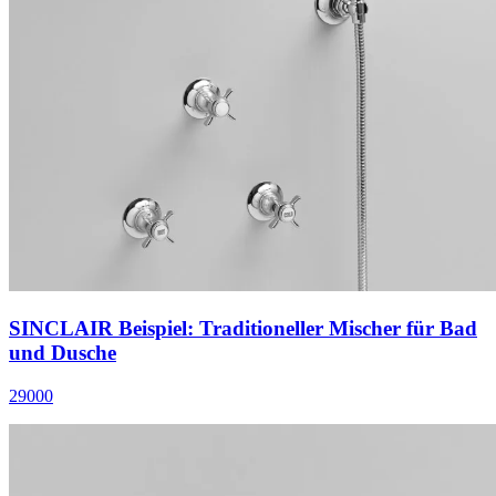
SINCLAIR Beispiel: Traditioneller Mischer für Bad
und Dusche
29000