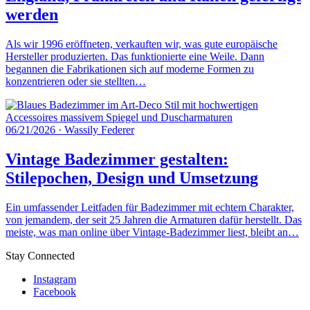
werden
Als wir 1996 eröffneten, verkauften wir, was gute europäische
Hersteller produzierten. Das funktionierte eine Weile. Dann
begannen die Fabrikationen sich auf moderne Formen zu
konzentrieren oder sie stellten…
06/21/2026
·
Wassily Federer
Vintage Badezimmer gestalten:
Stilepochen, Design und Umsetzung
Ein umfassender Leitfaden für Badezimmer mit echtem Charakter,
von jemandem, der seit 25 Jahren die Armaturen dafür herstellt. Das
meiste, was man online über Vintage-Badezimmer liest, bleibt an…
Stay Connected
Instagram
Facebook