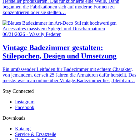
Hersteller produzierten. Das funktionierte eine Weile. Dann
begannen die Fabrikationen sich auf moderne Formen zu
konzentrieren oder sie stellten…
06/21/2026
·
Wassily Federer
Vintage Badezimmer gestalten:
Stilepochen, Design und Umsetzung
Ein umfassender Leitfaden für Badezimmer mit echtem Charakter,
von jemandem, der seit 25 Jahren die Armaturen dafür herstellt. Das
meiste, was man online über Vintage-Badezimmer liest, bleibt an…
Stay Connected
Instagram
Facebook
Downloads
Katalog
Service & Ersatzteile
Reinigung & Pflege