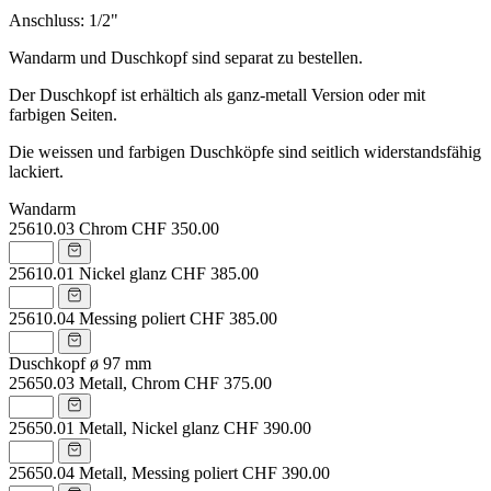
Anschluss: 1/2"
Wandarm und Duschkopf sind separat zu bestellen.
Der Duschkopf ist erhältich als ganz-metall Version oder mit
farbigen Seiten.
Die weissen und farbigen Duschköpfe sind seitlich widerstandsfähig
lackiert.
Wandarm
25610.03
Chrom
CHF 350.00
25610.01
Nickel glanz
CHF 385.00
25610.04
Messing poliert
CHF 385.00
Duschkopf ø 97 mm
25650.03
Metall, Chrom
CHF 375.00
25650.01
Metall, Nickel glanz
CHF 390.00
25650.04
Metall, Messing poliert
CHF 390.00