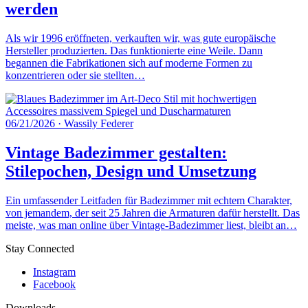
werden
Als wir 1996 eröffneten, verkauften wir, was gute europäische
Hersteller produzierten. Das funktionierte eine Weile. Dann
begannen die Fabrikationen sich auf moderne Formen zu
konzentrieren oder sie stellten…
06/21/2026
·
Wassily Federer
Vintage Badezimmer gestalten:
Stilepochen, Design und Umsetzung
Ein umfassender Leitfaden für Badezimmer mit echtem Charakter,
von jemandem, der seit 25 Jahren die Armaturen dafür herstellt. Das
meiste, was man online über Vintage-Badezimmer liest, bleibt an…
Stay Connected
Instagram
Facebook
Downloads