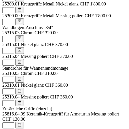
25300.01
Kreuzgriffe Metall Nickel glanz
CHF 1'890.00
25300.00
Kreuzgriffe Metall Messing poliert
CHF 1'890.00
Wandbogen-Anschluss 3/4"
25315.03
Chrom
CHF 320.00
25315.01
Nickel glanz
CHF 370.00
25315.04
Messing poliert
CHF 370.00
Standrohre für Wannenrandmontage
25310.03
Chrom
CHF 310.00
25310.01
Nickel glanz
CHF 360.00
25310.04
Messing poliert
CHF 360.00
Zusätzliche Griffe (einzeln)
25816.04.99
Keramik-Kreuzgriff für Armatur in Messing poliert
CHF 130.00