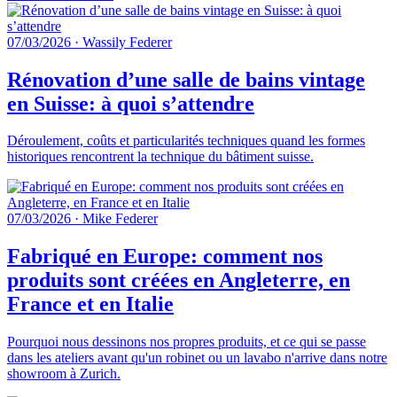
07/03/2026
·
Wassily Federer
Rénovation d’une salle de bains vintage
en Suisse: à quoi s’attendre
Déroulement, coûts et particularités techniques quand les formes
historiques rencontrent la technique du bâtiment suisse.
07/03/2026
·
Mike Federer
Fabriqué en Europe: comment nos
produits sont créées en Angleterre, en
France et en Italie
Pourquoi nous dessinons nos propres produits, et ce qui se passe
dans les ateliers avant qu'un robinet ou un lavabo n'arrive dans notre
showroom à Zurich.