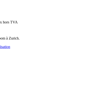
ix hors TVA
oom à Zurich.
isation