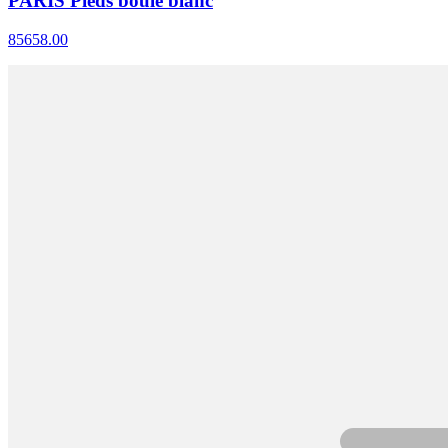
PARIS Pieds boule blanc
85658.00