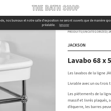
iode, nos bureaux et notre salle d'exposition ne seront ouverts que de manière s
préalable.
Ignorer
PRODUITS
/
UNCATEGORIZED
/
J
JACKSON
Lavabo 68 x 
Les lavabos de la ligne J
Livrable avec un ou trois 
Les piètements de la lig
massif et livrés plaqués, s
d’équerre, les barres peu