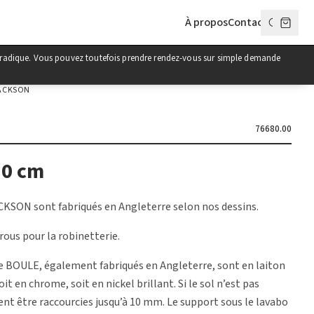
À propos
Contact
poradique. Vous pouvez toutefois prendre rendez-vous sur simple demande
ACKSON
76680.00
50 cm
ACKSON sont fabriqués en Angleterre selon nos dessins.
trous pour la robinetterie.
ne BOULE, également fabriqués en Angleterre, sont en laiton
oit en chrome, soit en nickel brillant. Si le sol n’est pas
vent être raccourcies jusqu’à 10 mm. Le support sous le lavabo