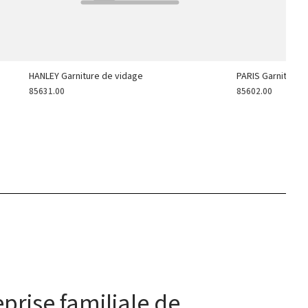
HANLEY Garniture de vidage
PARIS Garniture 
85631.00
85602.00
prise familiale de