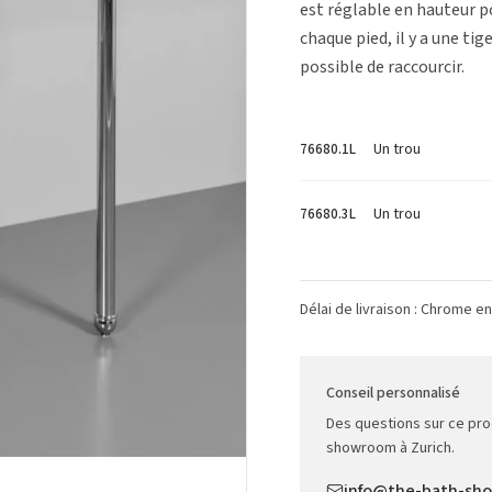
est réglable en hauteur p
chaque pied, il y a une ti
possible de raccourcir.
Un trou
76680.1L
Un trou
76680.3L
Délai de livraison : Chrome e
Conseil personnalisé
Des questions sur ce pro
showroom à Zurich.
info@the-bath-sh