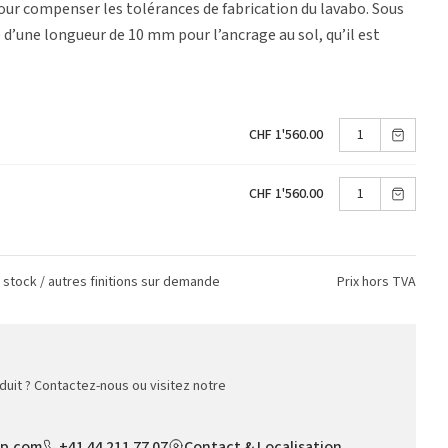
our compenser les tolérances de fabrication du lavabo. Sous
ge d’une longueur de 10 mm pour l’ancrage au sol, qu’il est
CHF 1'560.00
CHF 1'560.00
n stock / autres finitions sur demande
Prix hors TVA
duit ? Contactez-nous ou visitez notre
op.com
+41 44 211 77 07
Contact & Localisation