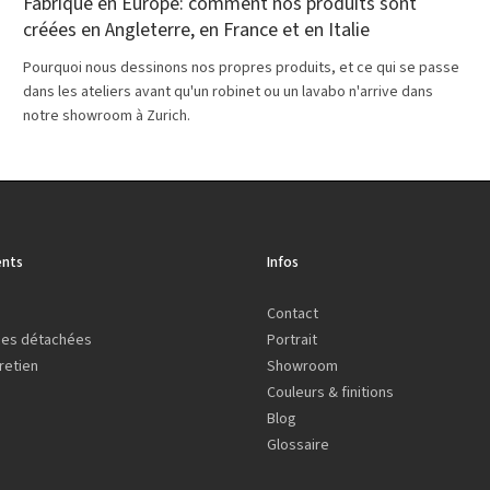
Fabriqué en Europe: comment nos produits sont
créées en Angleterre, en France et en Italie
Pourquoi nous dessinons nos propres produits, et ce qui se passe
dans les ateliers avant qu'un robinet ou un lavabo n'arrive dans
notre showroom à Zurich.
nts
Infos
Contact
ces détachées
Portrait
retien
Showroom
Couleurs & finitions
Blog
Glossaire