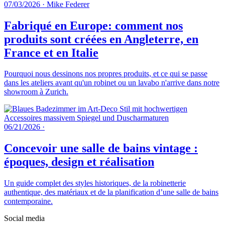
07/03/2026
·
Mike Federer
Fabriqué en Europe: comment nos
produits sont créées en Angleterre, en
France et en Italie
Pourquoi nous dessinons nos propres produits, et ce qui se passe
dans les ateliers avant qu'un robinet ou un lavabo n'arrive dans notre
showroom à Zurich.
06/21/2026
·
Concevoir une salle de bains vintage :
époques, design et réalisation
Un guide complet des styles historiques, de la robinetterie
authentique, des matériaux et de la planification d’une salle de bains
contemporaine.
Social media