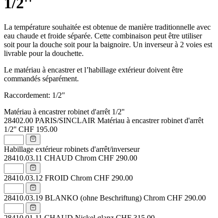
1/2''
La température souhaitée est obtenue de manière tra­ditionnelle avec
eau chaude et froide séparée. Cette combinaison peut être utiliser
soit pour la douche soit pour la baignoire. Un inverseur à 2 voies est
livrable pour la douchette.
Le matériau à encastrer et l’habillage extérieur doivent être
commandés séparément.
Raccordement: 1/2"
Matériau à encastrer robinet d'arrêt 1/2''
28402.00
PARIS/SINCLAIR Matériau à encastrer robinet d'arrêt
1/2''
CHF 195.00
Habillage extérieur robinets d'arrêt/inverseur
28410.03.11
CHAUD Chrom
CHF 290.00
28410.03.12
FROID Chrom
CHF 290.00
28410.03.19
BLANKO (ohne Beschriftung) Chrom
CHF 290.00
28410.01.11
CHAUD Nickel glanz
CHF 315.00