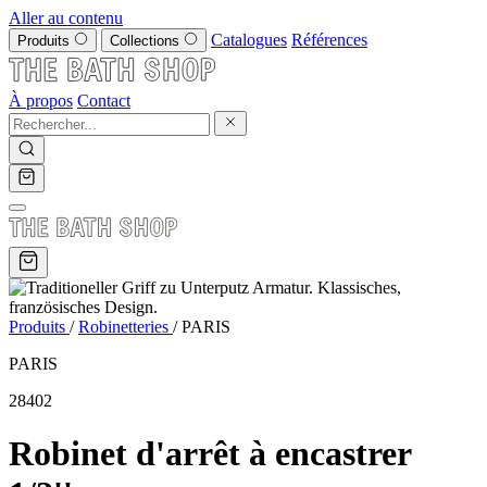
Aller au contenu
Catalogues
Références
Produits
Collections
À propos
Contact
Produits
/
Robinetteries
/
PARIS
PARIS
28402
Robinet d'arrêt à encastrer