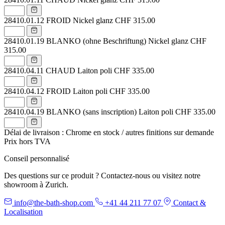
28410.01.12
FROID Nickel glanz
CHF 315.00
28410.01.19
BLANKO (ohne Beschriftung) Nickel glanz
CHF
315.00
28410.04.11
CHAUD Laiton poli
CHF 335.00
28410.04.12
FROID Laiton poli
CHF 335.00
28410.04.19
BLANKO (sans inscription) Laiton poli
CHF 335.00
Délai de livraison : Chrome en stock / autres finitions sur demande
Prix hors TVA
Conseil personnalisé
Des questions sur ce produit ? Contactez-nous ou visitez notre
showroom à Zurich.
info@the-bath-shop.com
+41 44 211 77 07
Contact &
Localisation