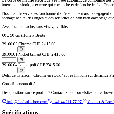
Le corps de chauffe électrique à réglage automatique consomme très peu
interrupteur-horloge externe qui enclenche et déclenche le chauffe-ser
Nos chauffe-serviettes fonctionnent à l’électricité mais ne dégagent auc
séchage naturel des linges et des serviettes de bain bien davantage qu
Avec fixation caché, sans vissage visible.
60 x 50 cm (Höhe x Breite)
39100.03
Chrome
CHF 2'415.00
39100.01
Nickel brillant
CHF 2'415.00
39100.04
Laiton poli
CHF 2'415.00
Délai de livraison : Chrome en stock / autres finitions sur demande
Pr
Conseil personnalisé
Des questions sur ce produit ? Contactez-nous ou visitez notre showr
info@the-bath-shop.com
+41 44 211 77 07
Contact & Local
Spécifications