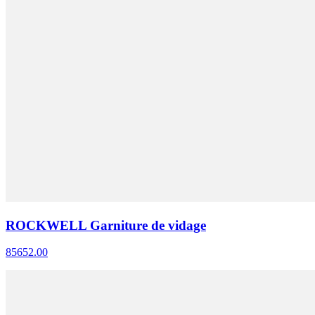
ROCKWELL Garniture de vidage
85652.00