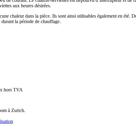
 de courant. Le chauffe-serviettes est dépourvu d’interrupteur et de rh
viettes aux heures désirées.
une chaleur dans la pièce. Ils sont ainsi utilisables également en été. Du
e durant la période de chauffage.
ix hors TVA
oom à Zurich.
isation