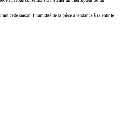
éostat. Nous conseillons d’installer un interrupteur ou un
rant cette saison, l’humidité de la pièce a tendance à ralentir le