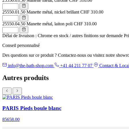
25550.03.50
Manette métal, chrome
CHF 310.00
25550.01.50
Manette métal, nickel brillant
CHF 310.00
25550.04.50
Manette métal, laiton poli
CHF 310.00
Délai de livraison : Chrome en stock / autres finitions sur demande
Pr
Conseil personnalisé
Des questions sur ce produit ? Contactez-nous ou visitez notre showr
info@the-bath-shop.com
+41 44 211 77 07
Contact & Local
Autres produits
PARIS Pieds boule blanc
85658.00