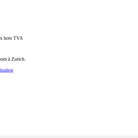
ix hors TVA
oom à Zurich.
isation