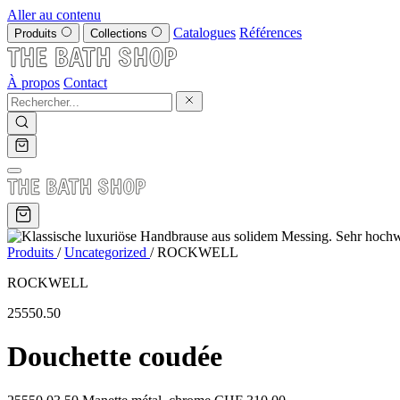
Aller au contenu
Catalogues
Références
Produits
Collections
À propos
Contact
Produits
/
Uncategorized
/
ROCKWELL
ROCKWELL
25550.50
Douchette coudée