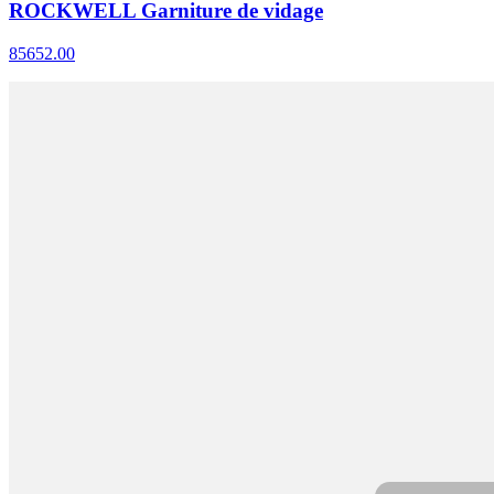
ROCKWELL Garniture de vidage
85652.00