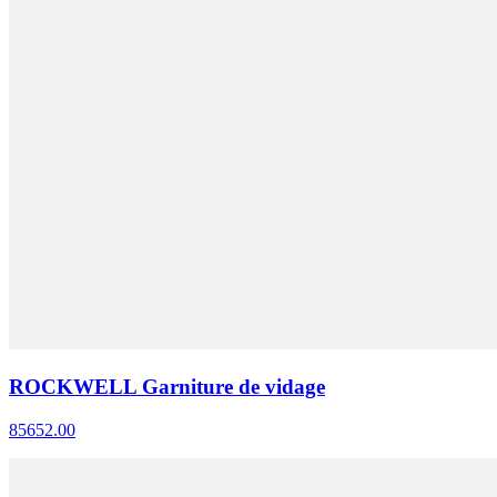
ROCKWELL Garniture de vidage
85652.00