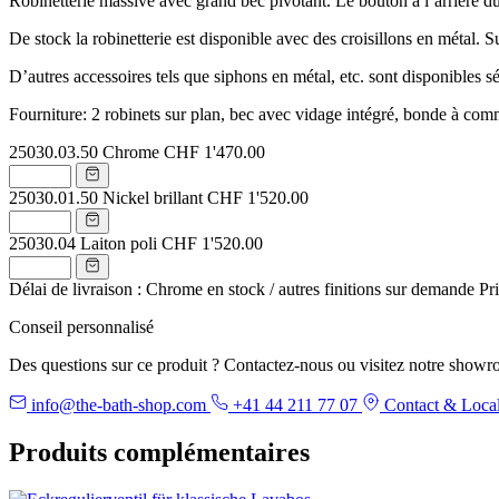
Robinetterie massive avec grand bec pivotant. Le bouton à l’arrière d
De stock la robinetterie est disponible avec des croisillons en métal.
D’autres accessoires tels que siphons en métal, etc. sont disponibles 
Fourniture: 2 robinets sur plan, bec avec vidage intégré, bonde à co
25030.03.50
Chrome
CHF 1'470.00
25030.01.50
Nickel brillant
CHF 1'520.00
25030.04
Laiton poli
CHF 1'520.00
Délai de livraison : Chrome en stock / autres finitions sur demande
Pr
Conseil personnalisé
Des questions sur ce produit ? Contactez-nous ou visitez notre showr
info@the-bath-shop.com
+41 44 211 77 07
Contact & Local
Produits complémentaires