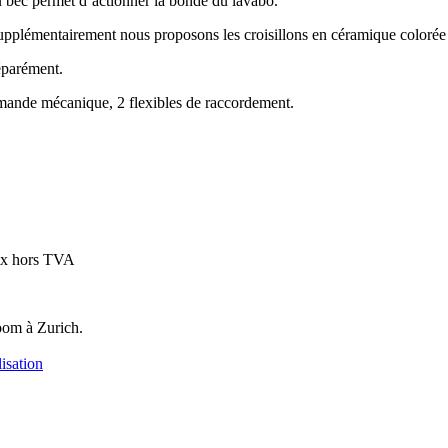
u bec permet d’actionner la bonde du lavabo.
 Supplémentairement nous proposons les croisillons en céramique colorée
séparément.
mmande mécanique, 2 flexibles de raccordement.
ix hors TVA
oom à Zurich.
isation