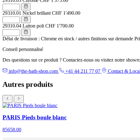
29310.03
Chrome
CHF 1'375.00
29310.01
Nickel brillant
CHF 1'490.00
29310.04
Laiton poli
CHF 1'700.00
Délai de livraison : Chrome en stock / autres finitions sur demande
Pr
Conseil personnalisé
Des questions sur ce produit ? Contactez-nous ou visitez notre showr
info@the-bath-shop.com
+41 44 211 77 07
Contact & Local
Autres produits
PARIS Pieds boule blanc
85658.00