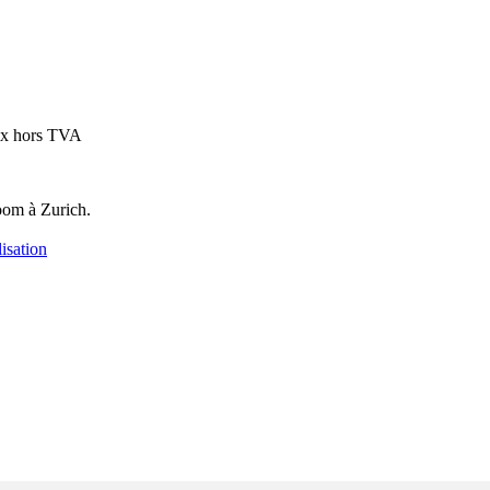
ix hors TVA
oom à Zurich.
isation