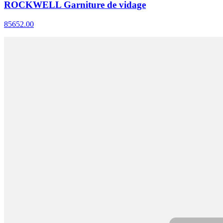
ROCKWELL Garniture de vidage
85652.00