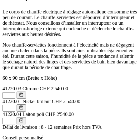
Le corps de chauffe électrique à réglage automatique consomme très
peu de courant. Le chauffe-serviettes est dépourvu d’interrupteur et
de rhéostat. Nous conseillons d’installer un interrupteur ou un
interrupteur-horloge externe qui enclenche et déclenche le chauffe-
serviettes aux heures désirées.
Nos chauffe-serviettes fonctionnent à l’électricité mais ne dégagent
aucune chaleur dans la pièce. Ils sont ainsi utilisables également en
été. Durant cette saison, l’humidité de la pièce a tendance à ralentir
le séchage naturel des linges et des serviettes de bain bien davantage
que durant la période de chauffage.
60 x 90 cm (Breite x Höhe)
41220.03
Chrome
CHF 2'540.00
41220.01
Nickel brillant
CHF 2'540.00
41220.04
Laiton poli
CHF 2'540.00
Délai de livraison : 8 - 12 semaines
Prix hors TVA
Conseil personnalisé