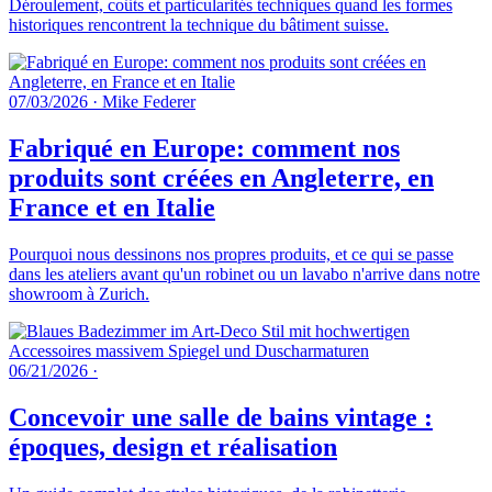
Déroulement, coûts et particularités techniques quand les formes
historiques rencontrent la technique du bâtiment suisse.
07/03/2026
·
Mike Federer
Fabriqué en Europe: comment nos
produits sont créées en Angleterre, en
France et en Italie
Pourquoi nous dessinons nos propres produits, et ce qui se passe
dans les ateliers avant qu'un robinet ou un lavabo n'arrive dans notre
showroom à Zurich.
06/21/2026
·
Concevoir une salle de bains vintage :
époques, design et réalisation