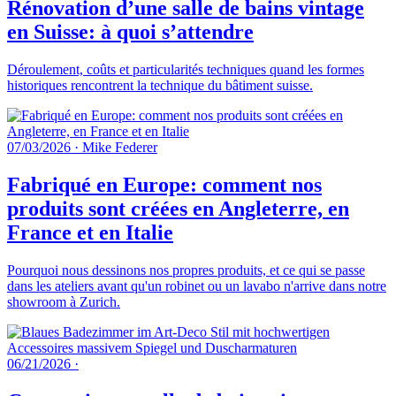
Rénovation d’une salle de bains vintage
en Suisse: à quoi s’attendre
Déroulement, coûts et particularités techniques quand les formes
historiques rencontrent la technique du bâtiment suisse.
07/03/2026
·
Mike Federer
Fabriqué en Europe: comment nos
produits sont créées en Angleterre, en
France et en Italie
Pourquoi nous dessinons nos propres produits, et ce qui se passe
dans les ateliers avant qu'un robinet ou un lavabo n'arrive dans notre
showroom à Zurich.
06/21/2026
·