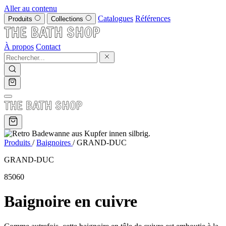
Aller au contenu
Catalogues
Références
Produits
Collections
À propos
Contact
Produits
/
Baignoires
/
GRAND-DUC
GRAND-DUC
85060
Baignoire en cuivre