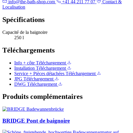
info@the-bath-shop.com
+41 44 211 77 07
Contact &
Localisation
Spécifications
Capacité de la baignoire
250 l
Téléchargements
Info + côte
Téléchargement
Installation
Téléchargement
Service + Pièces détachées
Téléchargement
JPG
Téléchargement
DWG
Téléchargement
Produits complémentaires
BRIDGE Pont de baignoire