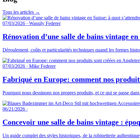
Tous les articles →
07/03/2026
·
Wassily Federer
Rénovation d’une salle de bains vintage en 
Déroulement, coûts et particularités techniques quand les formes histo
07/03/2026
·
Mike Federer
Fabriqué en Europe: comment nos produits 
Pourquoi nous dessinons nos propres produits, et ce qui se passe dans
06/21/2026
·
Concevoir une salle de bains vintage : époq
Un guide complet des styles historiques, de la robinetterie authentique