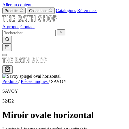
Aller au contenu
Catalogues
Références
Produits
Collections
À propos
Contact
Produits
/
Pièces uniques
/
SAVOY
SAVOY
32422
Miroir ovale horizontal