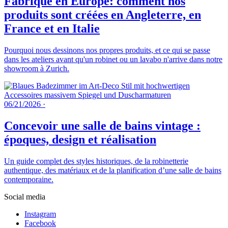
Fabriqué en Europe: comment nos
produits sont créées en Angleterre, en
France et en Italie
Pourquoi nous dessinons nos propres produits, et ce qui se passe
dans les ateliers avant qu'un robinet ou un lavabo n'arrive dans notre
showroom à Zurich.
06/21/2026
·
Concevoir une salle de bains vintage :
époques, design et réalisation
Un guide complet des styles historiques, de la robinetterie
authentique, des matériaux et de la planification d’une salle de bains
contemporaine.
Social media
Instagram
Facebook