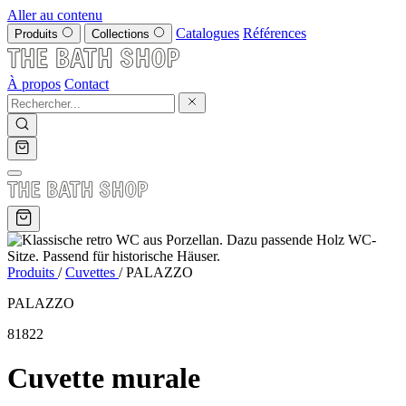
Aller au contenu
Catalogues
Références
Produits
Collections
À propos
Contact
Produits
/
Cuvettes
/
PALAZZO
PALAZZO
81822
Cuvette murale