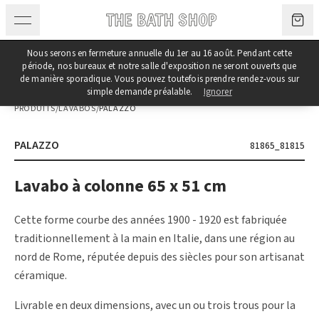
Aller au contenu
Nous serons en fermeture annuelle du 1er au 16 août. Pendant cette
période, nos bureaux et notre salle d'exposition ne seront ouverts que
de manière sporadique. Vous pouvez toutefois prendre rendez-vous sur
simple demande préalable.
Ignorer
PRODUITS
/
LAVABOS
/
PALAZZO
PALAZZO
81865_81815
Lavabo à colonne 65 x 51 cm
Cette forme courbe des années 1900 - 1920 est fabriquée
traditionnellement à la main en Italie, dans une région au
nord de Rome, réputée depuis des siècles pour son artisanat
céramique.
Livrable en deux dimensions, avec un ou trois trous pour la