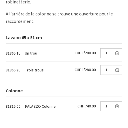
robinetterie.
A l’arrière de la colonne se trouve une ouverture pour le
raccordement.
Lavabo 65 x 51 cm
CHF 1'280.00
Un trou
81865.1L
CHF 1'280.00
Trois trous
81865.3L
Colonne
CHF 740.00
PALAZZO Colonne
81815.00