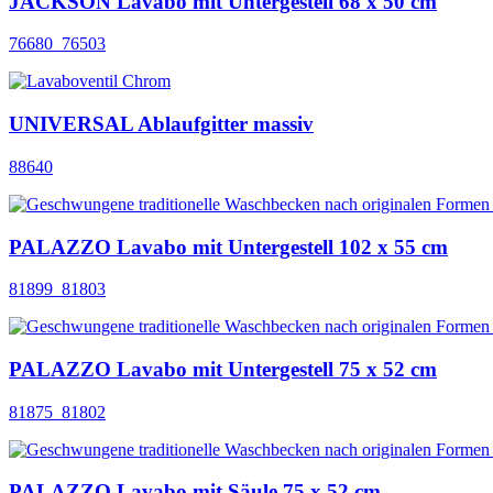
JACKSON Lavabo mit Untergestell 68 x 50 cm
76680_76503
UNIVERSAL Ablaufgitter massiv
88640
PALAZZO Lavabo mit Untergestell 102 x 55 cm
81899_81803
PALAZZO Lavabo mit Untergestell 75 x 52 cm
81875_81802
PALAZZO Lavabo mit Säule 75 x 52 cm