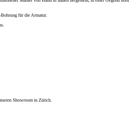
tioneller Manier von Hand in Italien hergestellt, in einer Gegend nörd
h-Bohrung für die Armatur.
ns.
unseren Showroom in Zürich.