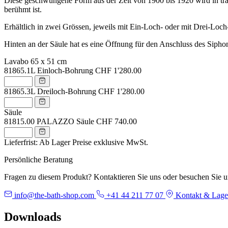
Diese geschwungene Form aus der Zeit von 1900 bis 1920 wird in tradi
berühmt ist.
Erhältlich in zwei Grössen, jeweils mit Ein-Loch- oder mit Drei-Loc
Hinten an der Säule hat es eine Öffnung für den Anschluss des Sipho
Lavabo 65 x 51 cm
81865.1L
Einloch-Bohrung
CHF 1'280.00
81865.3L
Dreiloch-Bohrung
CHF 1'280.00
Säule
81815.00
PALAZZO Säule
CHF 740.00
Lieferfrist: Ab Lager
Preise exklusive MwSt.
Persönliche Beratung
Fragen zu diesem Produkt? Kontaktieren Sie uns oder besuchen Sie 
info@the-bath-shop.com
+41 44 211 77 07
Kontakt & Lage
Downloads