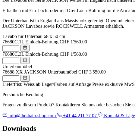
Die Lavabos der Serie JACKSON werden in England nach unseren En
Erhältlich mit Ein-Loch- oder mit Drei-Loch-Bohrung für die Armatur
Der Unterbau ist in England aus Massivholz gefertigt. Oben mit eine
JACKSON Lavabos sowie ROCKWELL Armaturen erhältlich.
Lavabo für Unterbau 68 x 50 cm
76680C.1L
Einloch-Bohrung
CHF 1'560.00
76680C.3L
Einloch-Bohrung
CHF 1'560.00
Unterbaumöbel
76688.XX
JACKSON Unterbaumöbel
CHF 3'550.00
Lieferfrist: Weiss ab Lager/Farben auf Anfrage
Preise exklusive MwS
Persönliche Beratung
Fragen zu diesem Produkt? Kontaktieren Sie uns oder besuchen Sie 
info@the-bath-shop.com
+41 44 211 77 07
Kontakt & Lage
Downloads