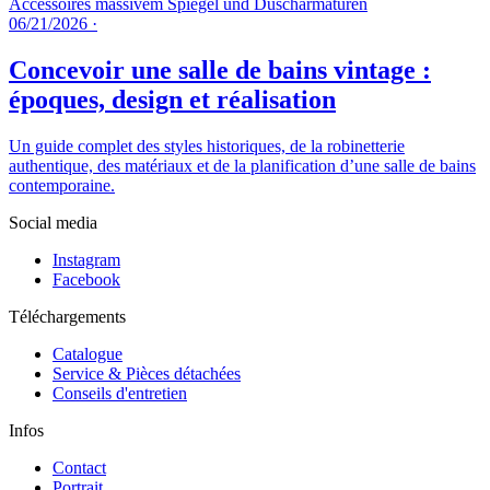
06/21/2026
·
Concevoir une salle de bains vintage :
époques, design et réalisation
Un guide complet des styles historiques, de la robinetterie
authentique, des matériaux et de la planification d’une salle de bains
contemporaine.
Social media
Instagram
Facebook
Téléchargements
Catalogue
Service & Pièces détachées
Conseils d'entretien
Infos
Contact
Portrait