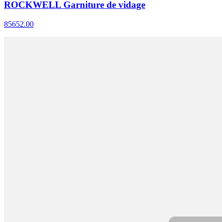
ROCKWELL Garniture de vidage
85652.00