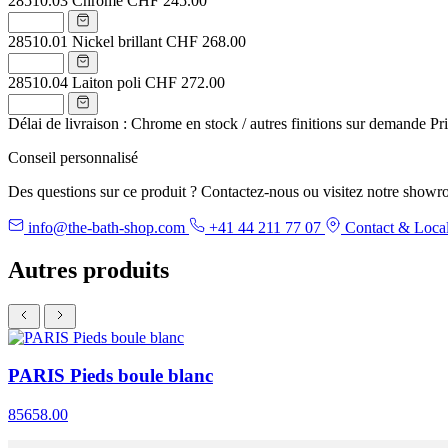
28510.03
Chrome
CHF 245.00
28510.01
Nickel brillant
CHF 268.00
28510.04
Laiton poli
CHF 272.00
Délai de livraison : Chrome en stock / autres finitions sur demande
Pr
Conseil personnalisé
Des questions sur ce produit ? Contactez-nous ou visitez notre showr
info@the-bath-shop.com
+41 44 211 77 07
Contact & Local
Autres produits
PARIS Pieds boule blanc
85658.00