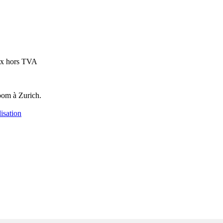
ix hors TVA
oom à Zurich.
isation