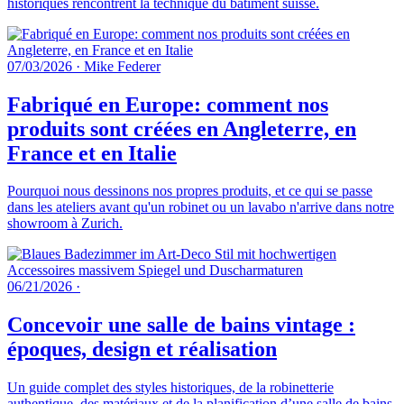
historiques rencontrent la technique du bâtiment suisse.
07/03/2026
·
Mike Federer
Fabriqué en Europe: comment nos
produits sont créées en Angleterre, en
France et en Italie
Pourquoi nous dessinons nos propres produits, et ce qui se passe
dans les ateliers avant qu'un robinet ou un lavabo n'arrive dans notre
showroom à Zurich.
06/21/2026
·
Concevoir une salle de bains vintage :
époques, design et réalisation
Un guide complet des styles historiques, de la robinetterie
authentique, des matériaux et de la planification d’une salle de bains