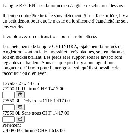
La ligne REGENT est fabriquée en Angleterre selon nos dessins.
Il peut en outre être installé sans piètement. Sur la face arrière, il y a
un petit déport pour que le mastic ou le silicone d’étanchéité ne soit
pas visible.
Livrable avec un ou trois trous pour la robinetterie.
Les piètements de la ligne CYLINDRA, également fabriqués en
Angleterre, sont en laiton massif et livrés plaqués, soit en chrome,
soit en nickel brillant. Les pieds et le support sous le lavabo sont
réglables en hauteur. Sous chaque pied, il y a une tige d’une
longueur de 10 mm pour l’ancrage au sol, qu’ il est possible de
raccourcir ou d’enlever.
Lavabo 55 x 43 cm
77550.1L
Un trou
CHF 1'417.00
77550.3L
Trois trous
CHF 1'417.00
77550.0L
Sans trous
CHF 1'417.00
Piètement
77008.03
Chrome
CHF 1'618.00