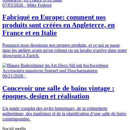
07/03/2026
·
Mike Federer
Fabriqué en Europe: comment nos
produits sont créées en Angleterre, en
France et en Italie
Pourquoi nous dessinons nos propres produits, et ce qui se passe
dans les ateliers avant qu'un robinet ou un lavabo n'arrive dans notre
showroom à Zurich.
06/21/2026
·
Concevoir une salle de bains vintage :
époques, design et réalisation
Un guide complet des styles historiques, de la robinetterie
authentique, des matériaux et de la planification d’une salle de bains
contemporaine.
Social media