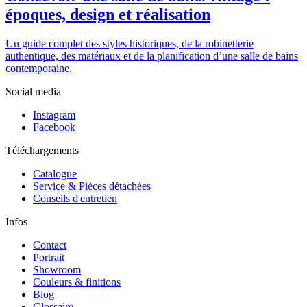
époques, design et réalisation
Un guide complet des styles historiques, de la robinetterie
authentique, des matériaux et de la planification d’une salle de bains
contemporaine.
Social media
Instagram
Facebook
Téléchargements
Catalogue
Service & Pièces détachées
Conseils d'entretien
Infos
Contact
Portrait
Showroom
Couleurs & finitions
Blog
Glossaire