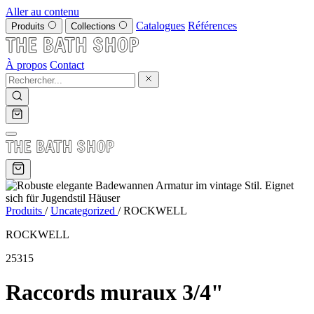
Aller au contenu
Catalogues
Références
Produits
Collections
À propos
Contact
Produits
/
Uncategorized
/
ROCKWELL
ROCKWELL
25315
Raccords muraux 3/4"