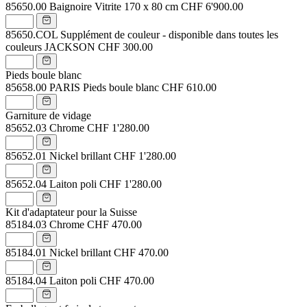
85650.00
Baignoire Vitrite 170 x 80 cm
CHF 6'900.00
85650.COL
Supplément de couleur - disponible dans toutes les
couleurs JACKSON
CHF 300.00
Pieds boule blanc
85658.00
PARIS Pieds boule blanc
CHF 610.00
Garniture de vidage
85652.03
Chrome
CHF 1'280.00
85652.01
Nickel brillant
CHF 1'280.00
85652.04
Laiton poli
CHF 1'280.00
Kit d'adaptateur pour la Suisse
85184.03
Chrome
CHF 470.00
85184.01
Nickel brillant
CHF 470.00
85184.04
Laiton poli
CHF 470.00