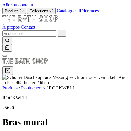
Aller au contenu
Catalogues
Références
Produits
Collections
À propos
Contact
Produits
/
Robinetteries
/
ROCKWELL
ROCKWELL
25620
Bras mural