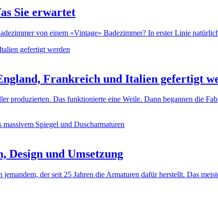
as Sie erwartet
dezimmer von einem «Vintage» Badezimmer? In erster Linie natürlich d
ngland, Frankreich und Italien gefertigt w
ller produzierten. Das funktionierte eine Weile. Dann begannen die Fa
n, Design und Umsetzung
jemandem, der seit 25 Jahren die Armaturen dafür herstellt. Das meis