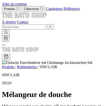
Aller au contenu
Catalogues
Références
Produits
Collections
À propos
Contact
Produits
/
Robinetteries
/
SINCLAIR
SINCLAIR
29310
Mélangeur de douche