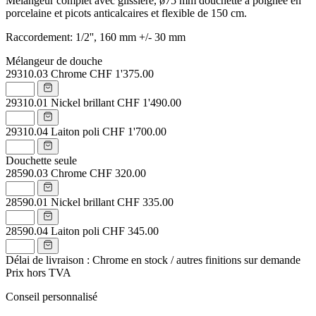
Mélangeur complet avec glissière, ø75 mm douchette à poignée en
porcelaine et picots anticalcaires et flexible de 150 cm.
Raccordement: 1/2'', 160 mm +/- 30 mm
Mélangeur de douche
29310.03
Chrome
CHF 1'375.00
29310.01
Nickel brillant
CHF 1'490.00
29310.04
Laiton poli
CHF 1'700.00
Douchette seule
28590.03
Chrome
CHF 320.00
28590.01
Nickel brillant
CHF 335.00
28590.04
Laiton poli
CHF 345.00
Délai de livraison : Chrome en stock / autres finitions sur demande
Prix hors TVA
Conseil personnalisé